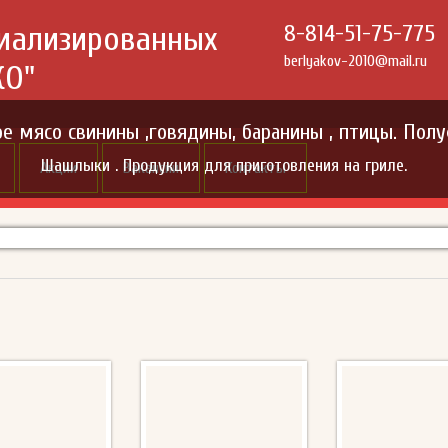
циализированных
8-814-51-75-775
berlyakov-2010@mail.ru
КО"
е мясо свинины ,говядины, баранины , птицы. Полу
Шашлыки . Продукция для приготовления на гриле.
Акции
Вакансии
Контакты