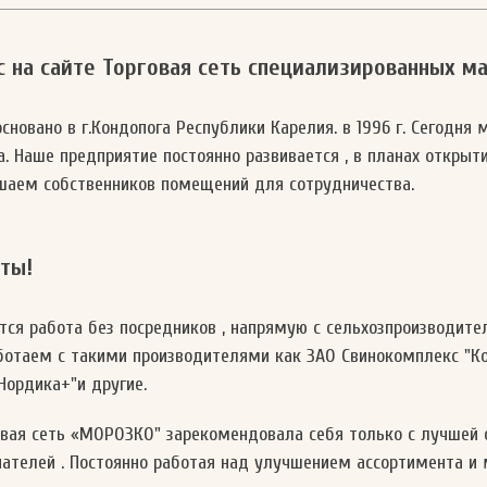
 на сайте Торговая сеть специализированных м
сновано в г.Кондопога Республики Карелия. в 1996 г. Сегодня
ка. Наше предприятие постоянно развивается , в планах откры
ашаем собственников помещений для сотрудничества.
ты!
ся работа без посредников , напрямую с сельхозпроизводите
отаем с такими производителями как ЗАО Свинокомплекс "Ко
"Нордика+"и другие.
овая сеть «МОРОЗКО" зарекомендовала себя только с лучшей 
пателей . Постоянно работая над улучшением ассортимента и