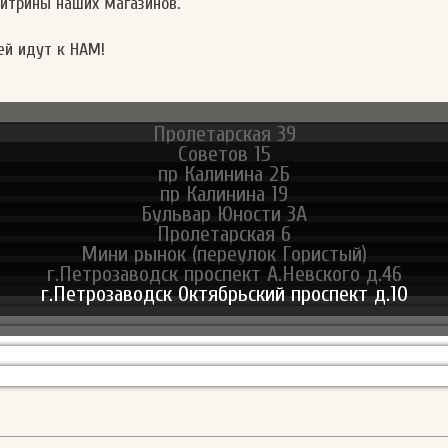
витрины наших магазинов.
ей идут к НАМ!
Пролетарская 39
Советов 15
пр Калинина 2Б
пр Калинина 19
Бульвар Юности 3А
Пролетарская 6
Мини рынок (переулок Гористый)
г.Петрозаводск проспект А.Невского д.46
г.Петрозаводск Октябрьский проспект д.10