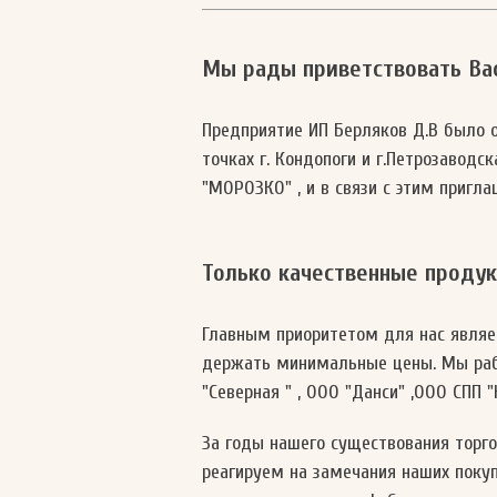
Мы рады приветствовать Вас
Предприятие ИП Берляков Д.В было о
точках г. Кондопоги и г.Петрозаводс
"МОРОЗКО" , и в связи с этим пригл
Только качественные продук
Главным приоритетом для нас являет
держать минимальные цены. Мы раб
"Северная " , ООО "Данси" ,ООО СПП 
За годы нашего существования торг
реагируем на замечания наших поку